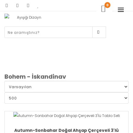
0
Bohem - İskandinav
Autumn-Sonbahar Doğal Ahşap Çerçeveli 3'lü